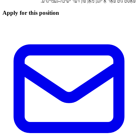
פּאַסט גוט פאַר אַ יונגן מאַן פון דער ישיבה-געמיינדע.
Apply for this position