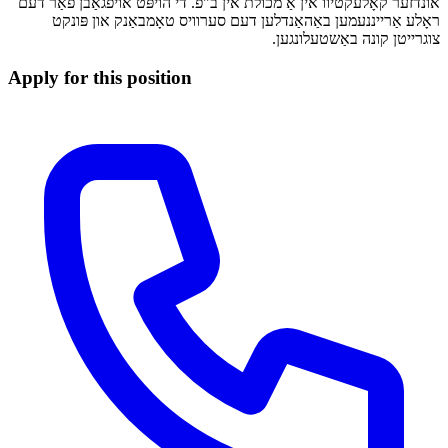
אונדזער קאָלעקטיוו אין אַ מכולת אין ב"פ. די הויפּט אויפגאַבן פֿאַר דעם
ראָלע אַרייננעמען באַהאַנדלען דעם סערוויס טאָמבאַנק און פּונקט
צוגרייטן קונה באַשטעלונגען.
Apply for this position