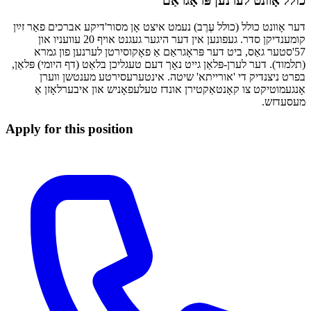
כולל אָװנט לערנען פּראָגראַם
דער אָװנט כולל (כולל עֶרֶב) נעמט איצט אָן מסור'דיקע אברכים פאַר זײַן
קומענדיקן סדר. געפונען אין דער היגער געגנט אױף 20 עוועניו און
57'סטער גאַס, ביט דער פּראָגראַם אַ פאָקוסירטן לערנען פון גמרא
(תלמוד). דער לערן-פּלאַן גייט נאָך דעם טעגליכן בלאַט (דף היומי) פּלאַן,
בפרט ניצנדיק די 'אורייתא' שיטה. אינטערעסירטע מענטשן װערן
אָנגעמוטיקט צו קאָנטאַקטירן אונדז טעלעפאָניש און איבערלאָזן אַ
מעסעדזש.
Apply for this position