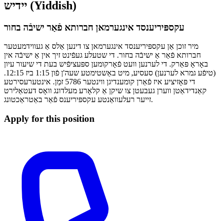
יידיש (Yiddish)
עקספּיריענסד אינגערמאן חברותא פֿאַר ישיבֿה בחור
מיר זוכן אַן עקספּיריענסד אינגערמאן צו דינען אַלס אַ געווידמעטער
חברותא פֿאַר אַ ישיבֿה בחור. די שטעלע געפֿינט זיך אין אַ ישיבֿה אין
באָראָ פּאַרק. די לערנען וועט פֿאָרקומען ספּעציפֿיש בעת די שיעור עיון
(טיפֿע גמרא לערנען) סעסיע, מיט באַשטימטע שעה'ן פֿון 1:15 ביז 12:15.
די פּאָזיציע איז פֿאַרן קומענדיגן ווינטער 5786 זמַן. אינטערעסירטע
קאַנדידאַטן ווערן געבעטן צו שיקן אַ קלאָרע מעלדונג וואָס דעטאַלירט
זייער רעלעוואַנטע עקספּיריענס פֿאַר באַטראַכטונג.
Apply for this position