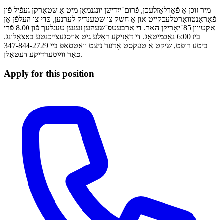
מיר זוכן אַ פֿאַרלאָזלעכן, פֿרום־ייִדישן יונגנמאַן מיט אַ שטאַרקן געפֿיל פֿון
פֿאַראַנטוואָרטלעכקייט און אַ חשק צו שטענדיק לערנען, כּדי צו העלפֿן אַן
אַקטיוון 85־יאָריקן האַר. די אַרבעטס־שעהען זענען טעגלעך פֿון 8:00 פֿרי
ביז 6:00 נאָכמיטאָג. די דאָזיקע ראָלע גיט אויסגעצייכנטע באַצאָלונג.
ביטע רופֿט, שיקט אַ טעקסט אָדער ניצט וואַטסאַפּ בײַ 347-844-2729
פֿאַר ווײַטערדיקע דעטאַלן.
Apply for this position