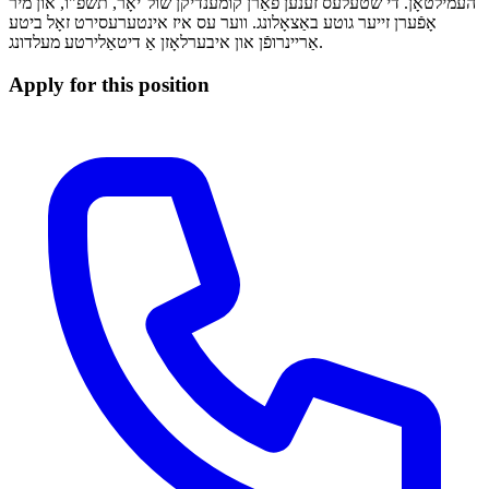
העמילטאָן. די שטעלעס זענען פֿאַרן קומענדיקן שול־יאָר, תשפ"ו, און מיר
אָפֿערן זייער גוטע באַצאָלונג. ווער עס איז אינטערעסירט זאָל ביטע
אַריינרופֿן און איבערלאָזן אַ דיטאַלירטע מעלדונג.
Apply for this position