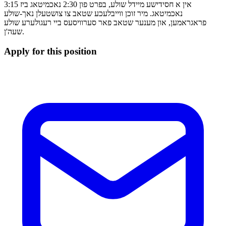
אין א חסידישע מיידל שולע, בפרט פון 2:30 נאכמיטאג ביז 3:15
נאכמיטאג. מיר זוכן ווייבלעכע שטאב צו צושטעלן נאך-שולע
פראגראמען, און מענער שטאב פאר סערוויסעס ביי רעגולערע שולע
שעה'ן.
Apply for this position