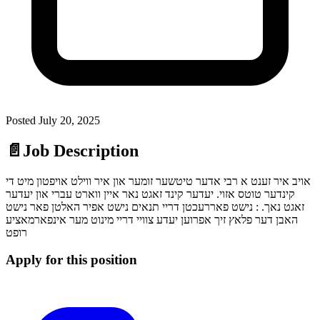
Posted
July 20, 2025
📄
Job Description
אויב איר זענט א רבי אדער טיטשער זומער און איר ווילט אויפטון מיט די
קינדער טוטס אזוי. יעדער קינד זאגט נאר איין ווארט עברי און יעדער
זאגט נאך. : נישט פאררעכטן דריי תנאים נישט אפיר האלטן פאר נישט
האבן דער פלאץ זיך אפרוען יעדע צוויי דריי מינוט מער אינפארמאציע
רופט
Apply for this position