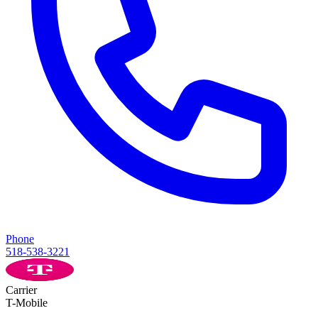
Phone
518-538-3221
Carrier
T-Mobile